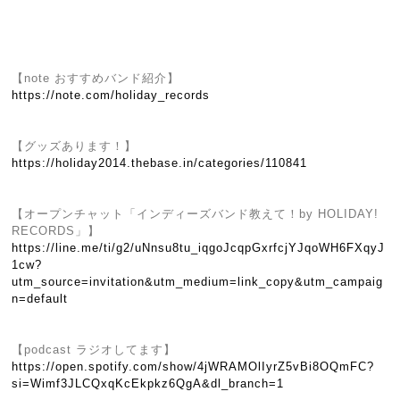
【note おすすめバンド紹介】
https://note.com/holiday_records
【グッズあります！】
https://holiday2014.thebase.in/categories/110841
【オープンチャット「インディーズバンド教えて！by HOLIDAY!
RECORDS」】
https://line.me/ti/g2/uNnsu8tu_iqgoJcqpGxrfcjYJqoWH6FXqyJ
1cw?
utm_source=invitation&utm_medium=link_copy&utm_campaig
n=default
【podcast ラジオしてます】
https://open.spotify.com/show/4jWRAMOlIyrZ5vBi8OQmFC?
si=Wimf3JLCQxqKcEkpkz6QgA&dl_branch=1