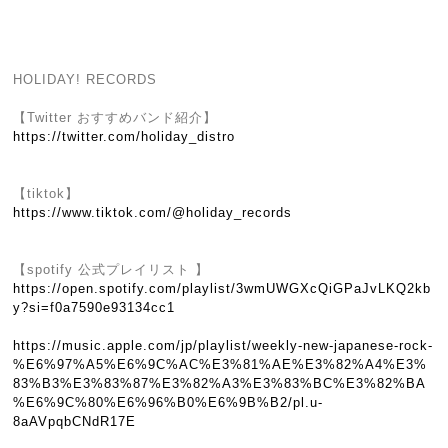
HOLIDAY! RECORDS
【Twitter おすすめバンド紹介】
https://twitter.com/holiday_distro
【tiktok】
https://www.tiktok.com/@holiday_records
【spotify 公式プレイリスト 】
https://open.spotify.com/playlist/3wmUWGXcQiGPaJvLKQ2kb
y?si=f0a7590e93134cc1
https://music.apple.com/jp/playlist/weekly-new-japanese-rock-
%E6%97%A5%E6%9C%AC%E3%81%AE%E3%82%A4%E3%
83%B3%E3%83%87%E3%82%A3%E3%83%BC%E3%82%BA
%E6%9C%80%E6%96%B0%E6%9B%B2/pl.u-
8aAVpqbCNdR17E