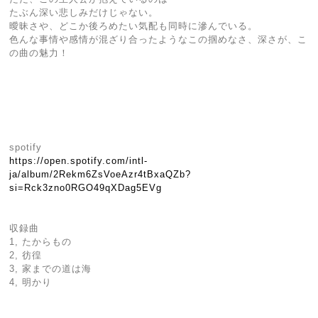
たぶん深い悲しみだけじゃない。
曖昧さや、どこか後ろめたい気配も同時に滲んでいる。
色んな事情や感情が混ざり合ったようなこの掴めなさ、深さが、こ
の曲の魅力！
spotify
https://open.spotify.com/intl-
ja/album/2Rekm6ZsVoeAzr4tBxaQZb?
si=Rck3zno0RGO49qXDag5EVg
収録曲
1, たからもの
2, 彷徨
3, 家までの道は海
4, 明かり