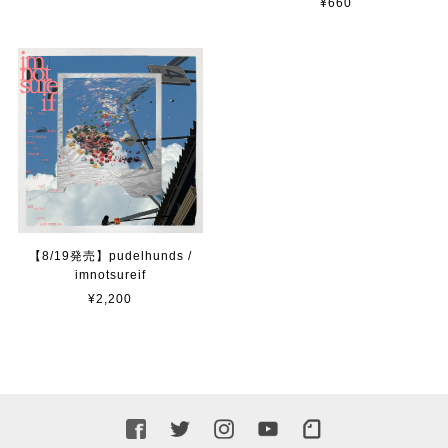
¥660
【8/19発売】pudelhunds /
imnotsureif
¥2,200