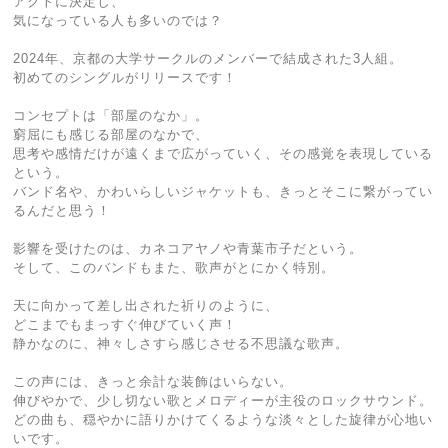
アクトに決定し、
気になっている人も多いのでは？
2024年、京都の大学サークルのメンバーで結成された3人組。
初めてのシングルがリリースです！
コンセプトは「部屋のなか」。
窮屈にも感じる部屋のなかで、
思考や感情だけが遠くまで広がっていく、その感覚を表現している
という。
バンド名や、かわいらしいジャケットも、きっとそこに繋がってい
るんだと思う！
影響を受けたのは、カネコアヤノや青葉市子だという。
そして、このバンドもまた、歌声がとにかく特別。
天に向かって差し出された祈りのように、
どこまでもまっすぐ伸びていく声！
静かなのに、神々しさすら感じさせる不思議な歌声。
この声には、きっと余計な装飾はいらない。
伸びやかで、少し切ない歌とメロディーが主役のロックサウンド。
どの曲も、穏やかに語りかけてくるような淡々とした旋律が心地い
いです。