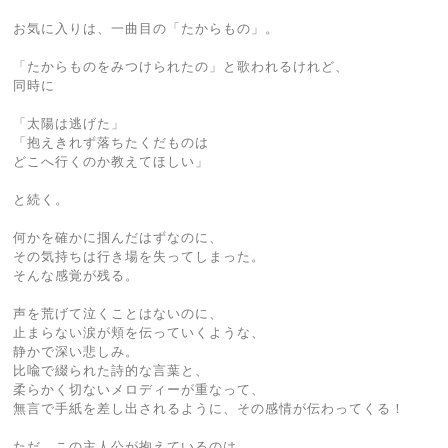
お気に入りは、一曲目の「たからもの」。
「たからものをみつけられたの」と歌われるけれど、
同時に
「太陽は逃げた」
「抱えきれず落ちたくだものは
どこへ行くのか教えてほしい」
と続く。
何かを確かに掴んだはずなのに、
その気持ちは行き場を失ってしまった。
そんな感覚が残る。
声を荒げて泣くことはないのに、
止まらない涙が頬を伝っていくような、
静かで深い悲しみ。
比喩で綴られた詩的な言葉と、
柔らかく切ないメロディーが重なって、
無言で手紙を差し出されるように、その感情が伝わってくる！
ただ、この主人公が抱えているのは