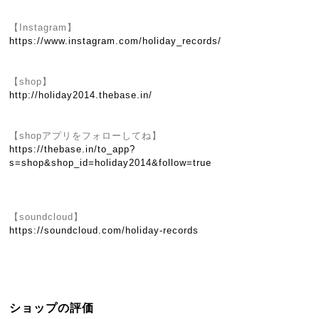
【Instagram】
https://www.instagram.com/holiday_records/
【shop】
http://holiday2014.thebase.in/
【shopアプリをフォローしてね】
https://thebase.in/to_app?
s=shop&shop_id=holiday2014&follow=true
【soundcloud】
https://soundcloud.com/holiday-records
ショップの評価