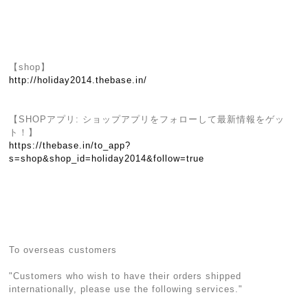
【shop】
http://holiday2014.thebase.in/
【SHOPアプリ: ショップアプリをフォローして最新情報をゲッ
ト！】
https://thebase.in/to_app?
s=shop&shop_id=holiday2014&follow=true
To overseas customers
"Customers who wish to have their orders shipped
internationally, please use the following services."