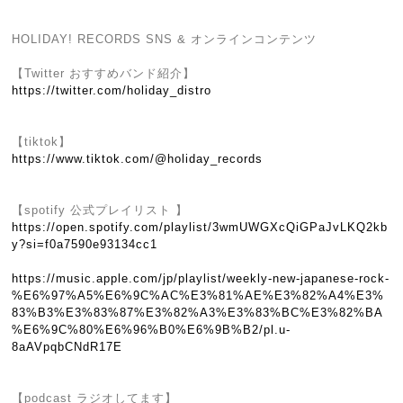
HOLIDAY! RECORDS SNS & オンラインコンテンツ
【Twitter おすすめバンド紹介】
https://twitter.com/holiday_distro
【tiktok】
https://www.tiktok.com/@holiday_records
【spotify 公式プレイリスト 】
https://open.spotify.com/playlist/3wmUWGXcQiGPaJvLKQ2kb
y?si=f0a7590e93134cc1
https://music.apple.com/jp/playlist/weekly-new-japanese-rock-
%E6%97%A5%E6%9C%AC%E3%81%AE%E3%82%A4%E3%
83%B3%E3%83%87%E3%82%A3%E3%83%BC%E3%82%BA
%E6%9C%80%E6%96%B0%E6%9B%B2/pl.u-
8aAVpqbCNdR17E
【podcast ラジオしてます】