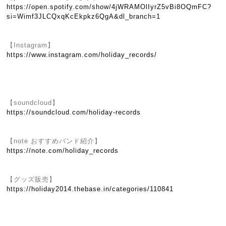
https://open.spotify.com/show/4jWRAMOlIyrZ5vBi8OQmFC?
si=Wimf3JLCQxqKcEkpkz6QgA&dl_branch=1
【Instagram】
https://www.instagram.com/holiday_records/
【soundcloud】
https://soundcloud.com/holiday-records
【note おすすめバンド紹介】
https://note.com/holiday_records
【グッズ販売】
https://holiday2014.thebase.in/categories/110841