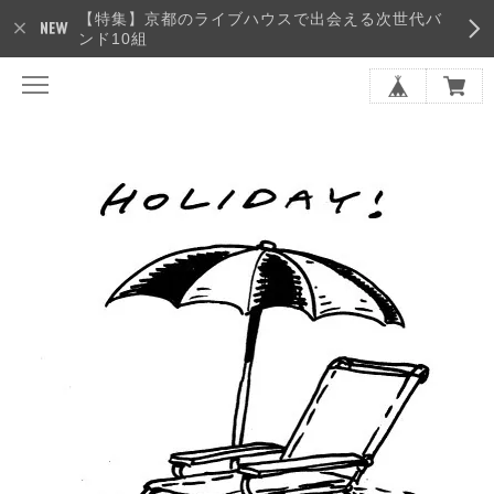
【特集】京都のライブハウスで出会える次世代バ
ンド10組