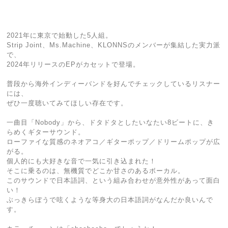
2021年に東京で始動した5人組。
Strip Joint、Ms.Machine、KLONNSのメンバーが集結した実力派
で、
2024年リリースのEPがカセットで登場。
普段から海外インディーバンドを好んでチェックしているリスナー
には、
ぜひ一度聴いてみてほしい存在です。
一曲目「Nobody」から、ドタドタとしたいなたい8ビートに、き
らめくギターサウンド。
ローファイな質感のネオアコ／ギターポップ／ドリームポップが広
がる。
個人的にも大好きな音で一気に引き込まれた！
そこに乗るのは、無機質でどこか甘さのあるボーカル。
このサウンドで日本語詞、という組み合わせが意外性があって面白
い！
ぶっきらぼうで呟くような等身大の日本語詞がなんだか良いんで
す。