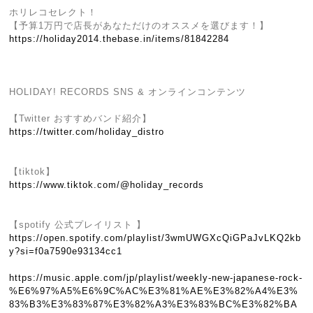
ホリレコセレクト！
【予算1万円で店長があなただけのオススメを選びます！】
https://holiday2014.thebase.in/items/81842284
HOLIDAY! RECORDS SNS & オンラインコンテンツ
【Twitter おすすめバンド紹介】
https://twitter.com/holiday_distro
【tiktok】
https://www.tiktok.com/@holiday_records
【spotify 公式プレイリスト 】
https://open.spotify.com/playlist/3wmUWGXcQiGPaJvLKQ2kb
y?si=f0a7590e93134cc1
https://music.apple.com/jp/playlist/weekly-new-japanese-rock-
%E6%97%A5%E6%9C%AC%E3%81%AE%E3%82%A4%E3%
83%B3%E3%83%87%E3%82%A3%E3%83%BC%E3%82%BA