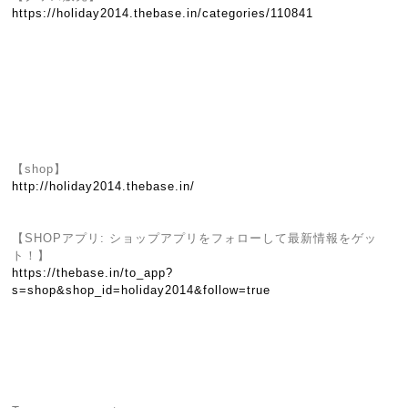
https://holiday2014.thebase.in/categories/110841
【shop】
http://holiday2014.thebase.in/
【SHOPアプリ: ショップアプリをフォローして最新情報をゲッ
ト！】
https://thebase.in/to_app?
s=shop&shop_id=holiday2014&follow=true