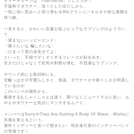
キラーチューンは「chachacha」でしょうか！
不協和でダウナー、淡々とした出だしから、
一気に深い歪みへと切り替わる90sグランジ／オルタナ的な展開を
持つ曲。
一見すると、かわいい言葉が並ぶピュアなラブソングのようでい
て、
〈望まないハッピーエンド〉
〈喋りたいな 騙したいな〉
〈だまって君の涙見せてよ〉
といった、不穏でぞくぞくするフレーズが顔を出す。
甘さだけじゃなくて狂気や刹那が潜む、不思議なラブソング。
サウンド的にも歌詞的にも、
甘酸っぱさや可愛らしさと、低温、ダウナーさや刺々しさが同居し
ているのが
このバンドの個性かも。
爆発するむしゃくしゃとは違う、限りなくニュートラルに近い、も
やもやダウナーな気分にマッチするムード。
メンバーはSorryやThey Are Gutting A Body Of Water、Wishyに
共感を覚えるという。
海外インディーと並べて聴きたい、現在進行形のインディーバンド
の登場です！