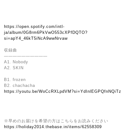
https://open.spotify.com/intl-
ja/album/0G8rm6PkVwO553cXPfDQTO?
si=apY4_46kT5iNcA9wwNrvaw
収録曲
――――――――――
A1. Nobody
A2. SKIN
B1. frozen
B2. chachacha
https://youtu.be/WoCcRXLpdVM?si=YdInlEGPQfnNQiTz
※早めのお届けを希望の方はこちらをお読みください
https://holiday2014.thebase.in/items/62558309