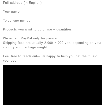
Full address (in English)
Your name
Telephone number
Products you want to purchase + quantities
We accept PayPal only for payment.
Shipping fees are usually 2,000–4,000 yen, depending on your
country and package weight.
Feel free to reach out—I'm happy to help you get the music
you love.