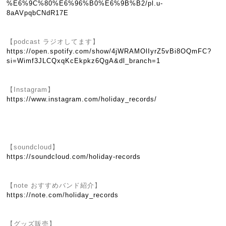
%E6%9C%80%E6%96%B0%E6%9B%B2/pl.u-
8aAVpqbCNdR17E
【podcast ラジオしてます】
https://open.spotify.com/show/4jWRAMOlIyrZ5vBi8OQmFC?
si=Wimf3JLCQxqKcEkpkz6QgA&dl_branch=1
【Instagram】
https://www.instagram.com/holiday_records/
【soundcloud】
https://soundcloud.com/holiday-records
【note おすすめバンド紹介】
https://note.com/holiday_records
【グッズ販売】