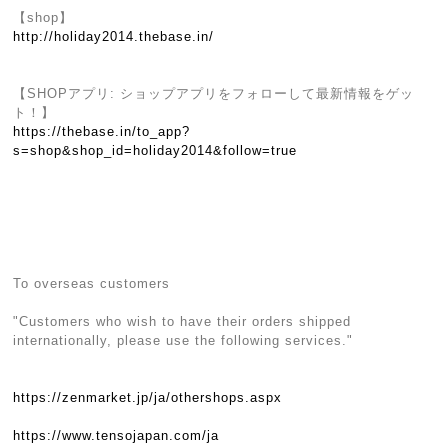
【shop】
http://holiday2014.thebase.in/
【SHOPアプリ: ショップアプリをフォローして最新情報をゲッ
ト！】
https://thebase.in/to_app?
s=shop&shop_id=holiday2014&follow=true
To overseas customers
"Customers who wish to have their orders shipped
internationally, please use the following services."
https://zenmarket.jp/ja/othershops.aspx
https://www.tensojapan.com/ja