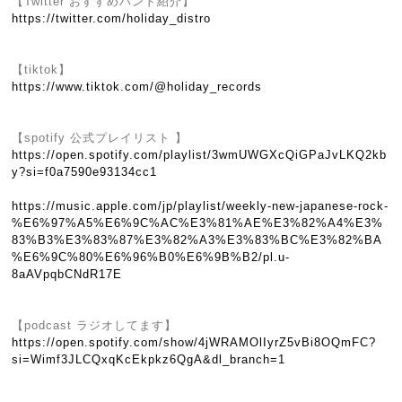
【Twitter おすすめバンド紹介】
https://twitter.com/holiday_distro
【tiktok】
https://www.tiktok.com/@holiday_records
【spotify 公式プレイリスト 】
https://open.spotify.com/playlist/3wmUWGXcQiGPaJvLKQ2kb
y?si=f0a7590e93134cc1
https://music.apple.com/jp/playlist/weekly-new-japanese-rock-
%E6%97%A5%E6%9C%AC%E3%81%AE%E3%82%A4%E3%
83%B3%E3%83%87%E3%82%A3%E3%83%BC%E3%82%BA
%E6%9C%80%E6%96%B0%E6%9B%B2/pl.u-
8aAVpqbCNdR17E
【podcast ラジオしてます】
https://open.spotify.com/show/4jWRAMOlIyrZ5vBi8OQmFC?
si=Wimf3JLCQxqKcEkpkz6QgA&dl_branch=1