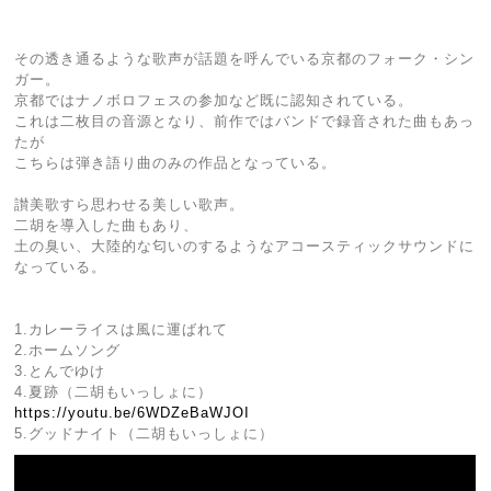
その透き通るような歌声が話題を呼んでいる京都のフォーク・シン
ガー。
京都ではナノボロフェスの参加など既に認知されている。
これは二枚目の音源となり、前作ではバンドで録音された曲もあっ
たが
こちらは弾き語り曲のみの作品となっている。
讃美歌すら思わせる美しい歌声。
二胡を導入した曲もあり、
土の臭い、大陸的な匂いのするようなアコースティックサウンドに
なっている。
1.カレーライスは風に運ばれて
2.ホームソング
3.とんでゆけ
4.夏跡（二胡もいっしょに）
https://youtu.be/6WDZeBaWJOI
5.グッドナイト（二胡もいっしょに）