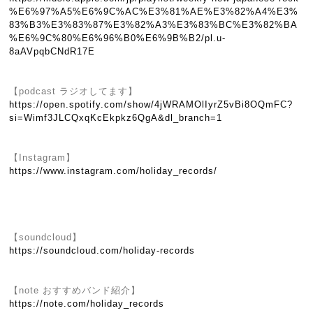
%E6%97%A5%E6%9C%AC%E3%81%AE%E3%82%A4%E3%
83%B3%E3%83%87%E3%82%A3%E3%83%BC%E3%82%BA
%E6%9C%80%E6%96%B0%E6%9B%B2/pl.u-
8aAVpqbCNdR17E
【podcast ラジオしてます】
https://open.spotify.com/show/4jWRAMOlIyrZ5vBi8OQmFC?
si=Wimf3JLCQxqKcEkpkz6QgA&dl_branch=1
【Instagram】
https://www.instagram.com/holiday_records/
【soundcloud】
https://soundcloud.com/holiday-records
【note おすすめバンド紹介】
https://note.com/holiday_records