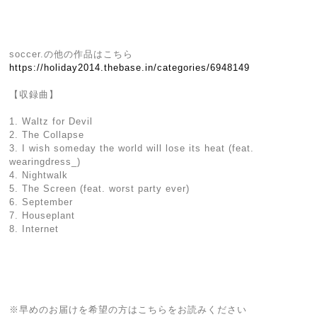
soccer.の他の作品はこちら
https://holiday2014.thebase.in/categories/6948149
【収録曲】
1. Waltz for Devil
2. The Collapse
3. I wish someday the world will lose its heat (feat.
wearingdress_)
4. Nightwalk
5. The Screen (feat. worst party ever)
6. September
7. Houseplant
8. Internet
※早めのお届けを希望の方はこちらをお読みください