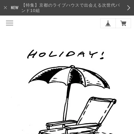
【特集】京都のライブハウスで出会える次世代バ
ンド10組