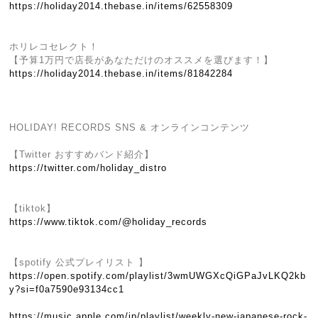
https://holiday2014.thebase.in/items/62558309
ホリレコセレクト！
【予算1万円で店長があなただけのオススメを選びます！】
https://holiday2014.thebase.in/items/81842284
HOLIDAY! RECORDS SNS & オンラインコンテンツ
【Twitter おすすめバンド紹介】
https://twitter.com/holiday_distro
【tiktok】
https://www.tiktok.com/@holiday_records
【spotify 公式プレイリスト 】
https://open.spotify.com/playlist/3wmUWGXcQiGPaJvLKQ2kb
y?si=f0a7590e93134cc1
https://music.apple.com/jp/playlist/weekly-new-japanese-rock-