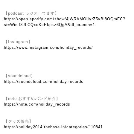
【podcast ラジオしてます】
https://open.spotify.com/show/4jWRAMOlIyrZ5vBi8OQmFC?
si=Wimf3JLCQxqKcEkpkz6QgA&dl_branch=1
【Instagram】
https://www.instagram.com/holiday_records/
【soundcloud】
https://soundcloud.com/holiday-records
【note おすすめバンド紹介】
https://note.com/holiday_records
【グッズ販売】
https://holiday2014.thebase.in/categories/110841