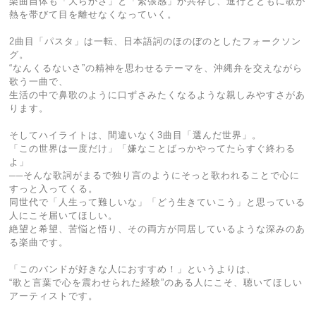
楽曲自体も「大らかさ」と「緊張感」が共存し、進行とともに歌が
熱を帯びて目を離せなくなっていく。
2曲目「パスタ」は一転、日本語詞のほのぼのとしたフォークソン
グ。
“なんくるないさ”の精神を思わせるテーマを、沖縄弁を交えながら
歌う一曲で、
生活の中で鼻歌のように口ずさみたくなるような親しみやすさがあ
ります。
そしてハイライトは、間違いなく3曲目「選んだ世界」。
「この世界は一度だけ」「嫌なことばっかやってたらすぐ終わる
よ」
──そんな歌詞がまるで独り言のようにそっと歌われることで心に
すっと入ってくる。
同世代で「人生って難しいな」「どう生きていこう」と思っている
人にこそ届いてほしい。
絶望と希望、苦悩と悟り、その両方が同居しているような深みのあ
る楽曲です。
「このバンドが好きな人におすすめ！」というよりは、
“歌と言葉で心を震わせられた経験”のある人にこそ、聴いてほしい
アーティストです。