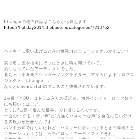
Etrangerの他の作品はこちらから買えます
https://holiday2014.thebase.in/categories/7213752
ハスキーに歌い上げるときの爆発力とエモーショナルがすごい！
実は名古屋や福岡に行ったときに噂を聞いていて、
気になっていたアーティストでした。
北九州・小倉発のシンガーソングライター、アイカによるソロプロ
ジェクト「Etranger」。
なんとcinema staffのフェスにも抜擢されています。
1曲目「YOU」はドラム入りの英詞曲。海外インディーロック好き
にも届いてほしい。
とくに3曲目「選んだ世界」でも感じるのですが、
一曲の中で“甘く儚い声”と“力強くハスキーな声”を自在に使い分け
る表現力が圧巻なんです！
バンド形式ではないけれど、ハスキーに歌い上げるときの爆発力と
エモーショナルさは、完全にロックアーティストのそれ。