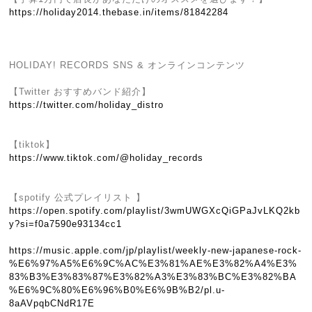
https://holiday2014.thebase.in/items/81842284
HOLIDAY! RECORDS SNS & オンラインコンテンツ
【Twitter おすすめバンド紹介】
https://twitter.com/holiday_distro
【tiktok】
https://www.tiktok.com/@holiday_records
【spotify 公式プレイリスト 】
https://open.spotify.com/playlist/3wmUWGXcQiGPaJvLKQ2kb
y?si=f0a7590e93134cc1
https://music.apple.com/jp/playlist/weekly-new-japanese-rock-
%E6%97%A5%E6%9C%AC%E3%81%AE%E3%82%A4%E3%
83%B3%E3%83%87%E3%82%A3%E3%83%BC%E3%82%BA
%E6%9C%80%E6%96%B0%E6%9B%B2/pl.u-
8aAVpqbCNdR17E