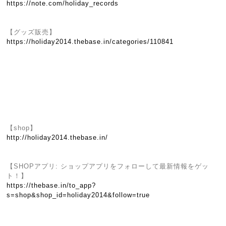
https://note.com/holiday_records
【グッズ販売】
https://holiday2014.thebase.in/categories/110841
【shop】
http://holiday2014.thebase.in/
【SHOPアプリ: ショップアプリをフォローして最新情報をゲッ
ト！】
https://thebase.in/to_app?
s=shop&shop_id=holiday2014&follow=true