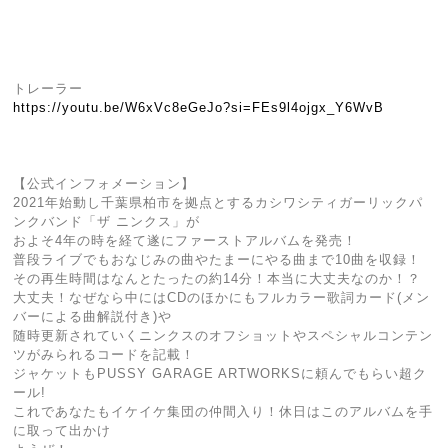
トレーラー
https://youtu.be/W6xVc8eGeJo?si=FEs9l4ojgx_Y6WvB
【公式インフォメーション】
2021年始動し千葉県柏市を拠点とするカシワシティガーリックパ
ンクバンド「ザ ニンクス」が
およそ4年の時を経て遂にファーストアルバムを発売！
普段ライブでもおなじみの曲やたまーにやる曲まで10曲を収録！
その再生時間はなんとたったの約14分！本当に大丈夫なのか！？
大丈夫！なぜなら中にはCDのほかにもフルカラー歌詞カード(メン
バーによる曲解説付き)や
随時更新されていくニンクスのオフショットやスペシャルコンテン
ツがみられるコードを記載！
ジャケットもPUSSY GARAGE ARTWORKSに頼んでもらい超ク
ール!
これであなたもイケイケ集団の仲間入り！休日はこのアルバムを手
に取って出かけ