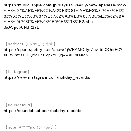
https://music.apple.com/jp/playlist/weekly-new-japanese-rock-
%E6%97%A5%E6%9C%AC%E3%81%AE%E3%82%A4%E3%
83%B3%E3%83%87%E3%82%A3%E3%83%BC%E3%82%BA
%E6%9C%80%E6%96%B0%E6%9B%B2/pl.u-
8aAVpqbCNdR17E
【podcast ラジオしてます】
https://open.spotify.com/show/4jWRAMOlIyrZ5vBi8OQmFC?
si=Wimf3JLCQxqKcEkpkz6QgA&dl_branch=1
【Instagram】
https://www.instagram.com/holiday_records/
【soundcloud】
https://soundcloud.com/holiday-records
【note おすすめバンド紹介】