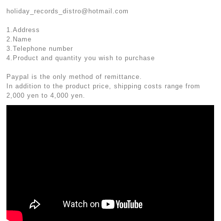
holiday_records_distro@hotmail.com
1.Address
2.Name
3.Telephone number
4.Product and quantity you wish to purchase
Paypal is the only method of remittance.
In addition to the product price, shipping costs range from
2,000 yen to 4,000 yen.