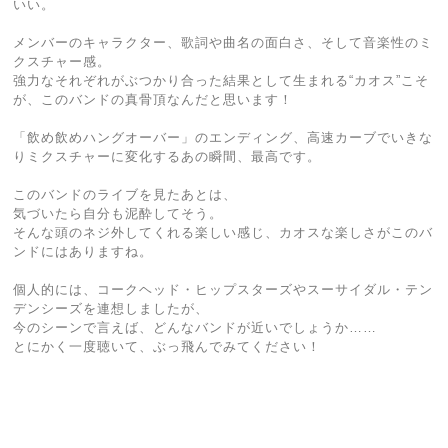
いい。
メンバーのキャラクター、歌詞や曲名の面白さ、そして音楽性のミ
クスチャー感。
強力なそれぞれがぶつかり合った結果として生まれる“カオス”こそ
が、このバンドの真骨頂なんだと思います！
「飲め飲めハングオーバー」のエンディング、高速カーブでいきな
りミクスチャーに変化するあの瞬間、最高です。
このバンドのライブを見たあとは、
気づいたら自分も泥酔してそう。
そんな頭のネジ外してくれる楽しい感じ、カオスな楽しさがこのバ
ンドにはありますね。
個人的には、コークヘッド・ヒップスターズやスーサイダル・テン
デンシーズを連想しましたが、
今のシーンで言えば、どんなバンドが近いでしょうか……
とにかく一度聴いて、ぶっ飛んでみてください！