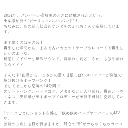
2021年、メンバーが高校生のときに結成されたという、
千葉県柏発の“ガーリックパンクバンド”！
ちなみに、あの超☆社会的サンダルのふじおくんが在籍していま
す。
まず驚くのはその音！
再生した瞬間から、まるで古いカセットテープやレコードで再生し
たかのような、
極悪にノイジーな爆裂サウンド。音割れ寸前どころか、もはや割れ
てる？？？
そんな中1曲目から、まさかの驚く甘酸っぱいメロディーが爆速で
駆け抜けるポップパンク！
そしてそこから怒涛の14分間で、
スケートパンク、ハードコア、メタルなどが入り乱れ、爆速とヘヴ
ィネス、突然飛び出すポップメロディーが予測不可能に交差してい
きます。
1テイクごとにショットを煽る「飲め飲めハングオーバー」のMV
や、
独特の曲名にも目が行きますが、肝心の“音”がめちゃくちゃカッコ