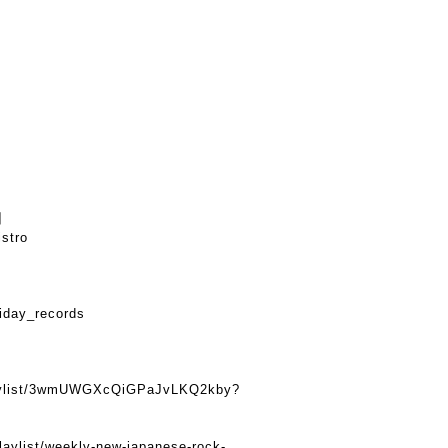
】
istro
iday_records
】
playlist/3wmUWGXcQiGPaJvLKQ2kby?
laylist/weekly-new-japanese-rock-