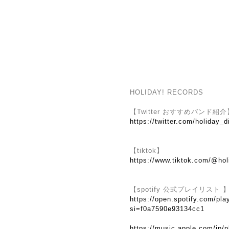
HOLIDAY! RECORDS
【Twitter おすすめバンド紹介
https://twitter.com/holiday_d
【tiktok】
https://www.tiktok.com/@hol
【spotify 公式プレイリスト 
https://open.spotify.com/
si=f0a7590e93134cc1
https://music.apple.com/jp/p