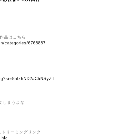
の他の作品はこちら
.in/categories/6768887
sfg?si=8alzhND2aC5NSyZT
してしまうよな
E」ストリーミングリンク
_hlc