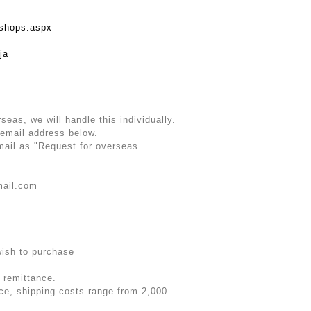
rshops.aspx
ja
rseas, we will handle this individually.
 email address below.
email as "Request for overseas
mail.com
wish to purchase
 remittance.
rice, shipping costs range from 2,000