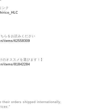
リンク
Chirico_HLC
こちらをお読みください
.in/items/62558309
けのオススメを選びます！】
.in/items/81842284
their orders shipped internationally,
vices."