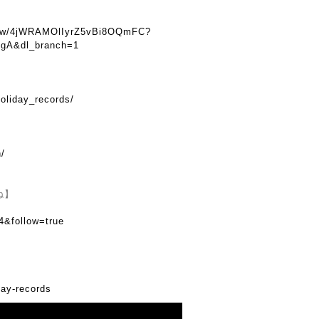
show/4jWRAMOlIyrZ5vBi8OQmFC?
gA&dl_branch=1
oliday_records/
n/
ね】
4&follow=true
day-records