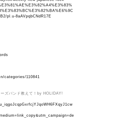
%E3%81%AE%E3%82%A4%E3%83%
3%E3%83%BC%E3%82%BA%E6%9C
/pl.u-8aAVpqbCNdR17E
cords
in/categories/110841
バンド教えて！by HOLIDAY!
u8tu_iqgoJcqpGxrfcjYJqoWH6FXqyJ1cw
_medium=link_copy&utm_campaign=de