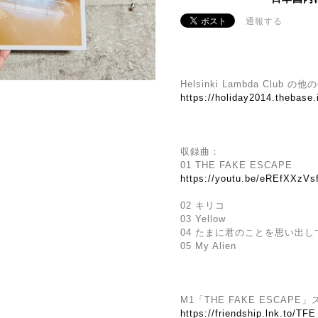
通報する
Helsinki Lambda Club 
https://holiday2014.thebase
収録曲：
01 THE FAKE ESCAPE
https://youtu.be/eREfXXzV
02 キリコ
03 Yellow
04 たまに君のことを思い出
05 My Alien
M1「THE FAKE ESCAP
https://friendship.lnk.to/TFE