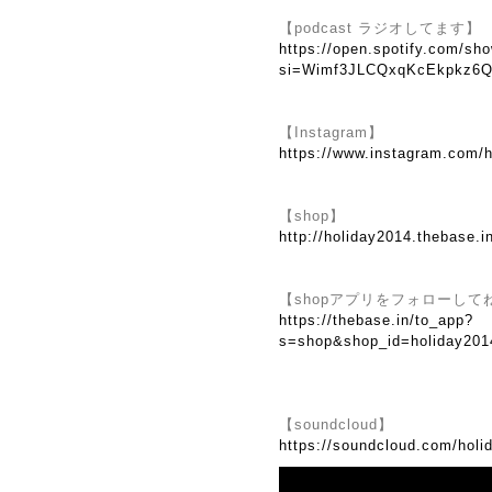
【podcast ラジオしてます】
https://open.spotify.com/
si=Wimf3JLCQxqKcEkpkz6Q
【Instagram】
https://www.instagram.com/h
【shop】
http://holiday2014.thebase.i
【shopアプリをフォローして
https://thebase.in/to_app?
s=shop&shop_id=holiday201
【soundcloud】
https://soundcloud.com/holi