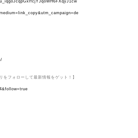
u8tu_iqgoJcqpGxrfcjYJqoWH6FXqyJ1cw
_medium=link_copy&utm_campaign=de
n/
アプリをフォローして最新情報をゲット！】
4&follow=true