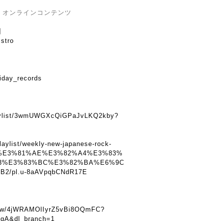
NS & オンラインコンテンツ
】
istro
iday_records
】
playlist/3wmUWGXcQiGPaJvLKQ2kby?
laylist/weekly-new-japanese-rock-
%E3%81%AE%E3%82%A4%E3%83%
3%E3%83%BC%E3%82%BA%E6%9C
/pl.u-8aAVpqbCNdR17E
show/4jWRAMOlIyrZ5vBi8OQmFC?
gA&dl_branch=1