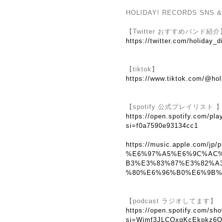
HOLIDAY! RECORDS S
【Twitter おすすめバンド紹介
https://twitter.com/holiday_d
【tiktok】
https://www.tiktok.com/@hol
【spotify 公式プレイリスト 
https://open.spotify.com/
si=f0a7590e93134cc1
https://music.apple.com/jp/p
%E6%97%A5%E6%9C%AC
B3%E3%83%87%E3%82%A
%80%E6%96%B0%E6%9B%B2
【podcast ラジオしてます】
https://open.spotify.com/
si=Wimf3JLCQxqKcEkpkz6Q