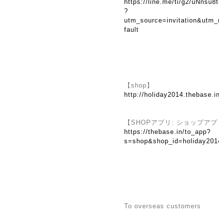
https://line.me/ti/g2/uNns
?
utm_source=invitation&utm
fault
【shop】
http://holiday2014.thebase.i
【SHOPアプリ: ショップ
https://thebase.in/to_app?
s=shop&shop_id=holiday201
To overseas customers