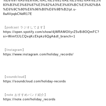
%E6%97%A5%E6%9C%AC%E3%81%AE%E3%82%A4%E3%
83%B3%E3%83%87%E3%82%A3%E3%83%BC%E3%82%BA
%E6%9C%80%E6%96%B0%E6%9B%B2/pl.u-
8aAVpqbCNdR17E
【podcast ラジオしてます】
https://open.spotify.com/show/4jWRAMOlIyrZ5vBi8OQmFC?
si=Wimf3JLCQxqKcEkpkz6QgA&dl_branch=1
【Instagram】
https://www.instagram.com/holiday_records/
【soundcloud】
https://soundcloud.com/holiday-records
【note おすすめバンド紹介】
https://note.com/holiday_records