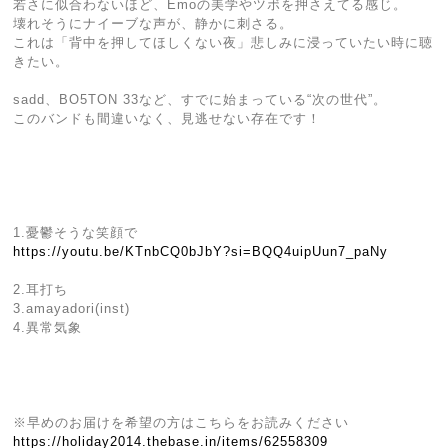
若さに似合わないほど、Emoの美学やツボを押さえてる感じ。
壊れそうにナイーブな声が、静かに刺さる。
これは「背中を押してほしくない夜」悲しみに浸っていたい時に聴
きたい。
sadd、BO5TON 33など、すでに始まっている“次の世代”。
このバンドも間違いなく、見逃せない存在です！
1.憂鬱そうな笑顔で
https://youtu.be/KTnbCQ0bJbY?si=BQQ4uipUun7_paNy
2.耳打ち
3.amayadori(inst)
4.異常気象
※早めのお届けを希望の方はこちらをお読みください
https://holiday2014.thebase.in/items/62558309