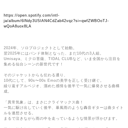
https://open.spotify.com/intl-
ja/album/6lNdy3USlAN4CdZab42vqz?si=qwfZWBOoTJ-
wQoA8uox8LA
2024年、ソロプロジェクトとして始動。
翌2025年にはバンド体制となった、まだ10代の3人組。
Umisaya、ミクロ菩薩、TIDAL CLUBなど、いま全国から注目を
集める仙台シーンの新世代です！
そのジャケットからも伝わる通り、
10代にして、90s〜00s Emoの美学を正しく受け継ぐ。
繰り返すアルペジオ、溜めた感情を後半で一気に爆発させる曲構
成。
「異常気象」は、まさにクライマックス曲！
一気に駆け出していく後半、暴風雨のような轟音ギターは曲タイト
ルを連想させる。
まるで泣きながら雨の中を走っているような情景が浮かびます。