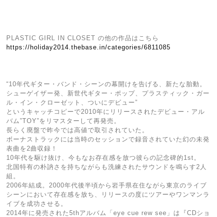
PLASTIC GIRL IN CLOSET の他の作品はこちら
https://holiday2014.thebase.in/categories/6811085
“10年代ギター・バンド・シーンの幕開けを告げる、新たな胎動。
シューゲイザー発、新世代ギター・ポップ、プラスティック・ガー
ル・イン・クローゼット、ついにデビュー”
というキャッチコピーで2010年にリリースされたデビュー・アル
バム”TOY”をリマスターして再発売。
長らく廃盤で昨今では高値で取引されていた。
ボーナストラックには当時のセッションで録音されていた幻の未発
表曲を2曲収録！
10年代を駆け抜け、今もなお存在感を放つ彼らの記念碑的1st。
北国特有の朴訥さを持ちながらも洗練されたサウンドを鳴らす2人
組。
2006年結成。2000年代後半頃から岩手県在住ながら東京のライブ
シーンにおいて存在感を放ち、リリースの度にツアーやワンマンラ
イブを成功させる。
2014年に発売された5thアルバム「eye cue rew see」は『CDショ