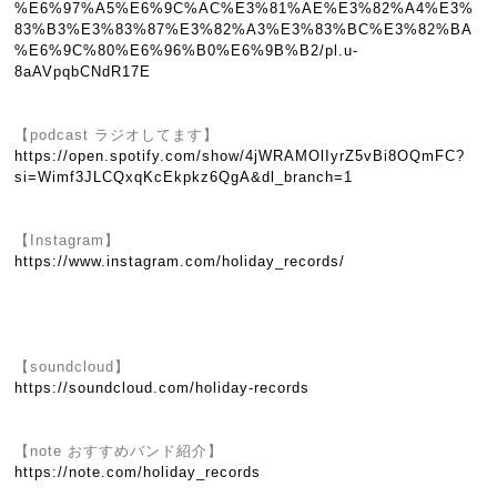
%E6%97%A5%E6%9C%AC%E3%81%AE%E3%82%A4%E3%
83%B3%E3%83%87%E3%82%A3%E3%83%BC%E3%82%BA
%E6%9C%80%E6%96%B0%E6%9B%B2/pl.u-
8aAVpqbCNdR17E
【podcast ラジオしてます】
https://open.spotify.com/show/4jWRAMOlIyrZ5vBi8OQmFC?
si=Wimf3JLCQxqKcEkpkz6QgA&dl_branch=1
【Instagram】
https://www.instagram.com/holiday_records/
【soundcloud】
https://soundcloud.com/holiday-records
【note おすすめバンド紹介】
https://note.com/holiday_records