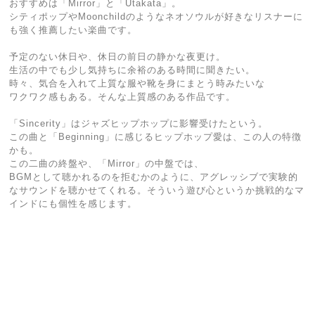
おすすめは「Mirror」と「Utakata」。
シティポップやMoonchildのようなネオソウルが好きなリスナーに
も強く推薦したい楽曲です。
予定のない休日や、休日の前日の静かな夜更け。
生活の中でも少し気持ちに余裕のある時間に聞きたい。
時々、気合を入れて上質な服や靴を身にまとう時みたいな
ワクワク感もある。そんな上質感のある作品です。
「Sincerity」はジャズヒップホップに影響受けたという。
この曲と「Beginning」に感じるヒップホップ愛は、この人の特徴
かも。
この二曲の終盤や、「Mirror」の中盤では、
BGMとして聴かれるのを拒むかのように、アグレッシブで実験的
なサウンドを聴かせてくれる。そういう遊び心というか挑戦的なマ
インドにも個性を感じます。