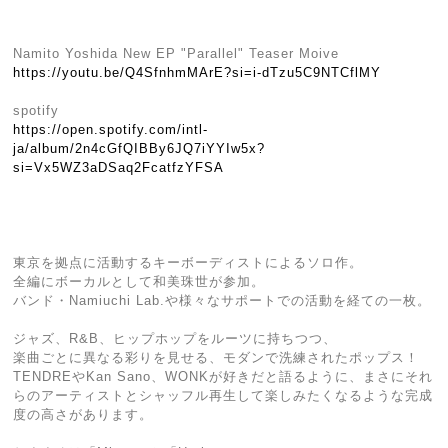
Namito Yoshida New EP "Parallel" Teaser Moive
https://youtu.be/Q4SfnhmMArE?si=i-dTzu5C9NTCflMY
spotify
https://open.spotify.com/intl-
ja/album/2n4cGfQIBBy6JQ7iYYIw5x?
si=Vx5WZ3aDSaq2FcatfzYFSA
東京を拠点に活動するキーボーディストによるソロ作。
全編にボーカルとして和美珠世が参加。
バンド・Namiuchi Lab.や様々なサポートでの活動を経ての一枚。
ジャズ、R&B、ヒップホップをルーツに持ちつつ、
楽曲ごとに異なる彩りを見せる、モダンで洗練されたポップス！
TENDREやKan Sano、WONKが好きだと語るように、まさにそれ
らのアーティストとシャッフル再生して楽しみたくなるような完成
度の高さがあります。