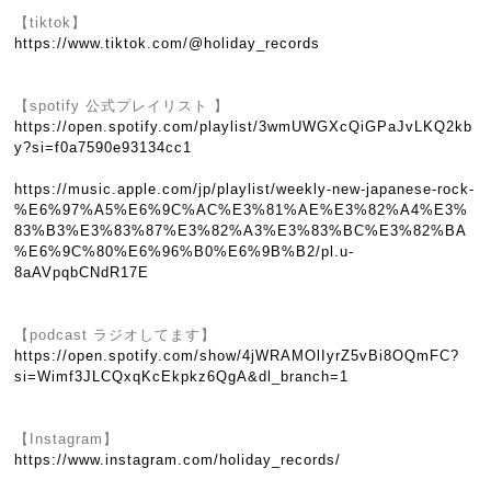
【tiktok】
https://www.tiktok.com/@holiday_records
【spotify 公式プレイリスト 】
https://open.spotify.com/playlist/3wmUWGXcQiGPaJvLKQ2kb
y?si=f0a7590e93134cc1
https://music.apple.com/jp/playlist/weekly-new-japanese-rock-
%E6%97%A5%E6%9C%AC%E3%81%AE%E3%82%A4%E3%
83%B3%E3%83%87%E3%82%A3%E3%83%BC%E3%82%BA
%E6%9C%80%E6%96%B0%E6%9B%B2/pl.u-
8aAVpqbCNdR17E
【podcast ラジオしてます】
https://open.spotify.com/show/4jWRAMOlIyrZ5vBi8OQmFC?
si=Wimf3JLCQxqKcEkpkz6QgA&dl_branch=1
【Instagram】
https://www.instagram.com/holiday_records/